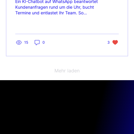
Ein KI-Chatbot auf WhatsApp beantwortet
Kundenanfragen rund um die Uhr, bucht
Termine und entlastet Ihr Team. So
funktioniert es für KMU in Österreich.
15
0
3
Mehr laden