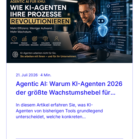
21. Juli 2026
∙
4
Min.
Agentic AI: Warum KI-Agenten 2026
der größte Wachstumshebel für
KMU sind.
In diesem Artikel erfahren Sie, was KI-
Agenten von bisherigen Tools grundlegend
unterscheidet, welche konkreten
Anwendungsfälle sofortigen Mehrwert liefern
und worauf es bei der Einführung wirklich
ankommt.