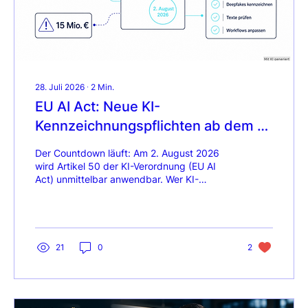
28. Juli 2026
∙
2
Min.
EU AI Act: Neue KI-
Kennzeichnungspflichten ab dem 2.
August 2026 – Was Unternehmen
Der Countdown läuft: Am 2. August 2026
jetzt tun müssen
wird Artikel 50 der KI-Verordnung (EU AI
Act) unmittelbar anwendbar. Wer KI-
generierte Inhalte veröffentlicht oder KI-
Systeme im Unternehmen einsetzt, muss ab
diesem Stichtag strenge Tansparenz- und
Kennzeichnungspflichten erfüllen.
21
0
2