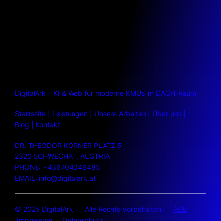
DigitalArk – KI & Web für moderne KMUs im DACH-Raum
Startseite
|
Leistungen
|
Unsere Arbeiten
|
Über uns
|
Blog
|
Kontakt
DR. THEODOR KÖRNER PLATZ 5
2320 SCHWECHAT, AUSTRIA
PHONE: +436704046485
EMAIL: info@digitalark.at
© 2025 DigitalArk. Alle Rechte vorbehalten.
AGB
Impressum
Datenschutz