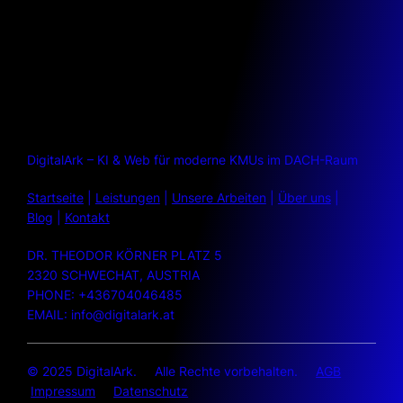
DigitalArk – KI & Web für moderne KMUs im DACH-Raum
Startseite
|
Leistungen
|
Unsere Arbeiten
|
Über uns
|
Blog
|
Kontakt
DR. THEODOR KÖRNER PLATZ 5
2320 SCHWECHAT, AUSTRIA
PHONE: +436704046485
EMAIL: info@digitalark.at
© 2025 DigitalArk. Alle Rechte vorbehalten.
AGB
Impressum
Datenschutz