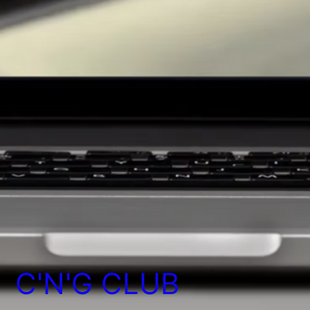
C'N'G CLUB